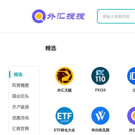
精选
精选
民营翘楚
FX110
外汇天眼
国企巨头
开户返佣
优惠活动
汇商官网
ETF持仓大全
华尔街见闻
外